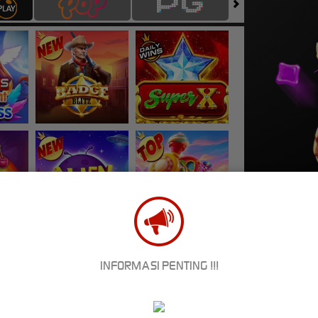
INFORMASI PENTING !!!