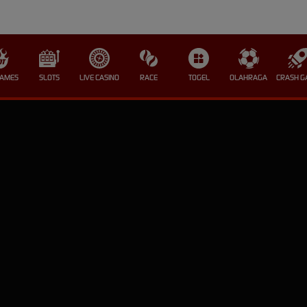
GAMES
SLOTS
LIVE CASINO
RACE
TOGEL
OLAHRAGA
CRASH 