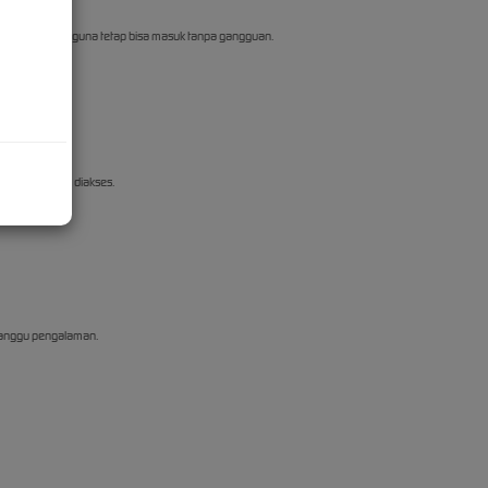
 sehingga pengguna tetap bisa masuk tanpa gangguan.
erangkat saat diakses.
ganggu pengalaman.