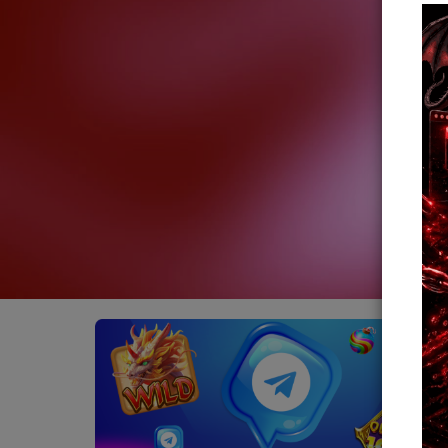
reng****3
IDR
513,920.00
Gates of Olympus™
d***7
IDR
485,770.00
Gates of Olympus Super
Scatter
omb****8
IDR
478,970.00
Sweet Bonanza 1000
kan****9
IDR
454,950.00
Starlight Princess™ 1000
a****6
IDR
449,340.00
Gates of Olympus 1000