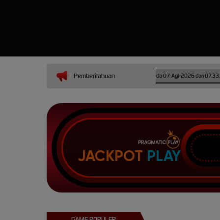
Pemberitahuan
Pemeliharaan Terjadwal: CQ9 pada 07-Agt-2026 dari 07.33.23 sampa
JACKPOT
PLAY
GAME POPULER