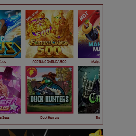
Zeus
FORTUNE GARUDA 500
Mahjong Magic
r Zeus
Duck Hunters
The Crypt