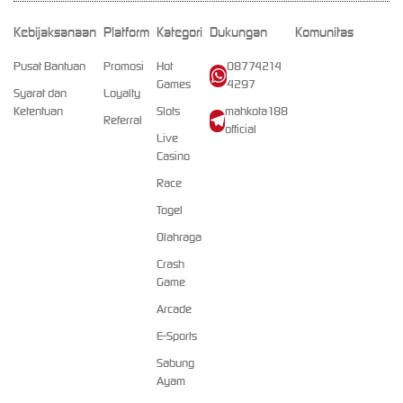
Kebijaksanaan
Platform
Kategori
Dukungan
Komunitas
Pusat Bantuan
Promosi
Hot
08774214
Games
4297
Syarat dan
Loyalty
Ketentuan
Slots
mahkota188
Referral
official
Live
Casino
Race
Togel
Olahraga
Crash
Game
Arcade
E-Sports
Sabung
Ayam