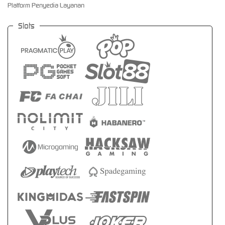
Platform Penyedia Layanan
Slots