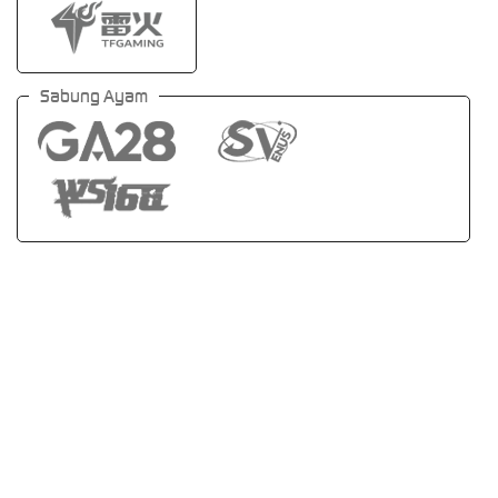
Sabung Ayam