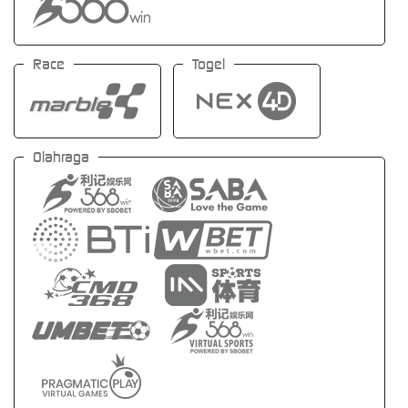
Race
Togel
Olahraga