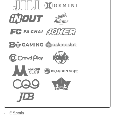
E-Sports