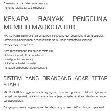
Desain ringan dan tidak boros resource
Performa tetap stabil saat digunakan
KENAPA BANYAK PENGGUNA
MEMILIH MAHKOTA188
MAHKOTA188 dipilih karena memberikan akses yang lebih sederhana tetapi tetap stabil.
Sistemnya dirancang agar pengguna bisa masuk tanpa hambatan teknis yang
mengganggu pengalaman.
Akses cepat dengan sistem yang terstruktur
Stabil meskipun trafik sedang tinggi
Bisa digunakan kapan saja
Link alternatif selalu tersedia
Pengalaman pengguna lebih konsisten
SISTEM YANG DIRANCANG AGAR TETAP
STABIL
MAHKOTA188 menggunakan sistem yang terus dipantau agar tetap stabil saat digunakan
banyak orang sekaligus. Hal ini membantu menjaga pengalaman akses tetap lancar tanpa
gangguan berarti.
Dengan pendekatan ini, pengguna bisa tetap menggunakan platform dengan nyaman di