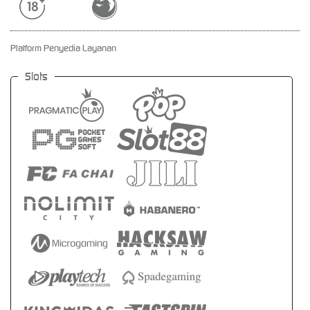
Platform Penyedia Layanan
Slots