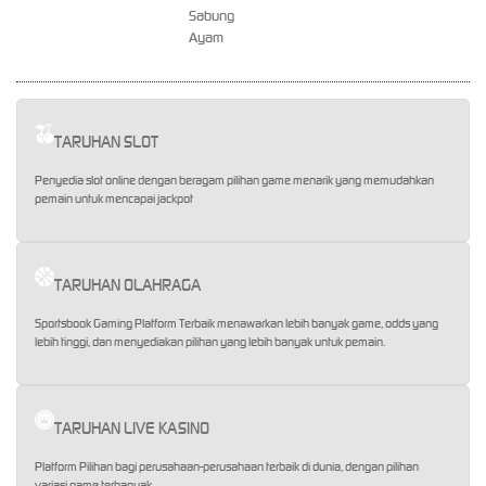
Sabung
Ayam
TARUHAN SLOT
Penyedia slot online dengan beragam pilihan game menarik yang memudahkan
pemain untuk mencapai jackpot
TARUHAN OLAHRAGA
Sportsbook Gaming Platform Terbaik menawarkan lebih banyak game, odds yang
lebih tinggi, dan menyediakan pilihan yang lebih banyak untuk pemain.
TARUHAN LIVE KASINO
Platform Pilihan bagi perusahaan-perusahaan terbaik di dunia, dengan pilihan
variasi game terbanyak