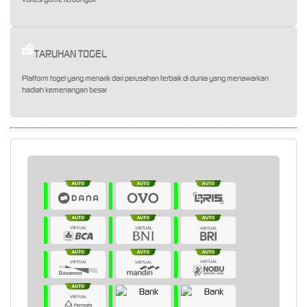
TARUHAN TOGEL
Platform togel yang menarik dari perusahan terbaik di dunia yang menawarkan
hadiah kemenangan besar