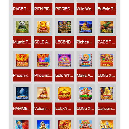
RAGE T-REX
RICH PIGGIES WORLD
PIGGIES WEALTHY ANGELIC
Wild Wolf Xtreme
Buffalo Triple Fury
Mystic Panda
GOLD AROWANA
LEGEND OF SPOOKY LINK
Riches Express
RAGE T-REX 2
Phoenix's Golden Basin
Phoenix Blaze Link
Gold Wheel Jackpot
Make America Great Again
GONG XI FA CAI
HAMMER OF THUNDER
Valiant of Athena
LUCKY BUDDHA
GONG XI FA CAI
Galloping Horse Fortune