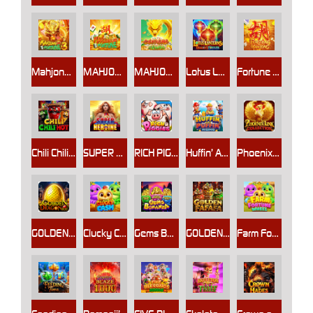
Mahjong Fortune 3
MAHJONG FORTUNE
MAHJONG BONUS
Lotus Lanterns: Dragon's Fortune
Fortune Mahjong
Chili Chili Hot
SUPER HEROINE
RICH PIGGIES
Huffin’ And Puffin’ Rising
Phoenix Link - Collection
GOLDEN DRAGON EGG
Clucky Cash
Gems Bonanza
GOLDEN FAFAFA
Farm Fortune Wheel