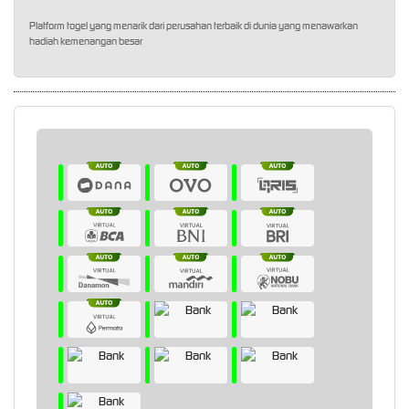
Platform togel yang menarik dari perusahan terbaik di dunia yang menawarkan
hadiah kemenangan besar