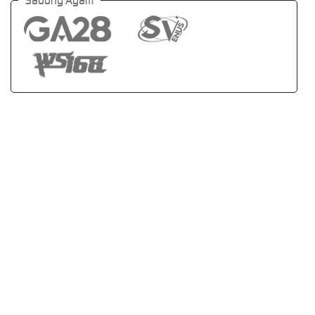
Sabung Ayam