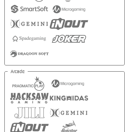
Arcade