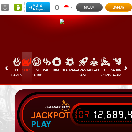
Main di
MASUK
DAFTAR
Telegram
HOT
SLOTS
LIVE
RACE
TOGEL
OLAHRAGA
CRASH
ARCADE
E-
SABUNG
PROM
GAMES
CASINO
GAME
SPORTS
AYAM
IDR
12,689,
JACKPOT
PLAY