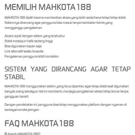
MEMILIH MAHKOTA188
MAHKOTA188 dipilih karena memberikan akses yang lebih sederhana tetapi tetap stabil.
Sistemnya dirancang agar pengguna bisa masuk tanpa hambatan teknis yang
mengganggu pengalaman.
Akses cepat dengan sistem yang terstruktur
Stabil meskipun trafik sedang tinggi
Bisa digunakan kapan saja
Link alternatif selalu tersedia
Pengalaman pengguna lebih konsisten
SISTEM YANG DIRANCANG AGAR TETAP
STABIL
MAHKOTA188 menggunakan sistem yang terus dipantau agar tetap stabil saat digunakan
banyak orang sekaligus. Hal ini membantu menjaga pengalaman akses tetap lancar tanpa
gangguan berarti.
Dengan pendekatan ini, pengguna bisa tetap menggunakan platform dengan nyaman di
berbagai kondisi jaringan.
FAQ MAHKOTA188
Q:
Apa itu MAHKOTA188?