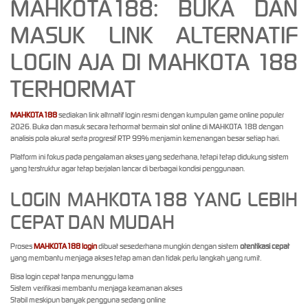
MAHKOTA188: BUKA DAN
MASUK LINK ALTERNATIF
LOGIN AJA DI MAHKOTA 188
TERHORMAT
MAHKOTA188
sediakan link altrnatif login resmi dengan kumpulan game online populer
2026. Buka dan masuk secara terhormat bermain slot online di MAHKOTA 188 dengan
analisis pola akurat serta progresif RTP 99% menjamin kemenangan besar setiap hari.
Platform ini fokus pada pengalaman akses yang sederhana, tetapi tetap didukung sistem
yang terstruktur agar tetap berjalan lancar di berbagai kondisi penggunaan.
LOGIN MAHKOTA188 YANG LEBIH
CEPAT DAN MUDAH
Proses
MAHKOTA188 login
dibuat sesederhana mungkin dengan sistem
otentikasi cepat
yang membantu menjaga akses tetap aman dan tidak perlu langkah yang rumit.
Bisa login cepat tanpa menunggu lama
Sistem verifikasi membantu menjaga keamanan akses
Stabil meskipun banyak pengguna sedang online