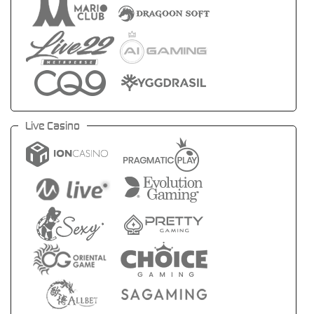
Live Casino