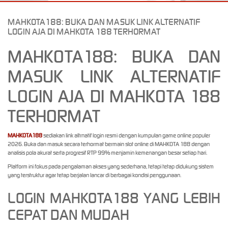
MAHKOTA188: BUKA DAN MASUK LINK ALTERNATIF
LOGIN AJA DI MAHKOTA 188 TERHORMAT
MAHKOTA188: BUKA DAN
MASUK LINK ALTERNATIF
LOGIN AJA DI MAHKOTA 188
TERHORMAT
MAHKOTA188
sediakan link altrnatif login resmi dengan kumpulan game online populer
2026. Buka dan masuk secara terhormat bermain slot online di MAHKOTA 188 dengan
analisis pola akurat serta progresif RTP 99% menjamin kemenangan besar setiap hari.
Platform ini fokus pada pengalaman akses yang sederhana, tetapi tetap didukung sistem
yang terstruktur agar tetap berjalan lancar di berbagai kondisi penggunaan.
LOGIN MAHKOTA188 YANG LEBIH
CEPAT DAN MUDAH