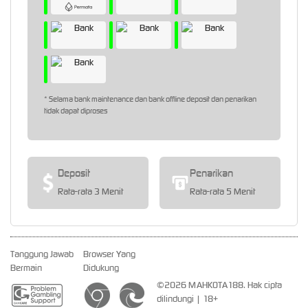
* Selama bank maintenance dan bank offline deposit dan penarikan
tidak dapat diproses
Deposit
Penarikan
Rata-rata 3 Menit
Rata-rata 5 Menit
Tanggung Jawab
Browser Yang
Bermain
Didukung
©2026 MAHKOTA188. Hak cipta
dilindungi | 18+