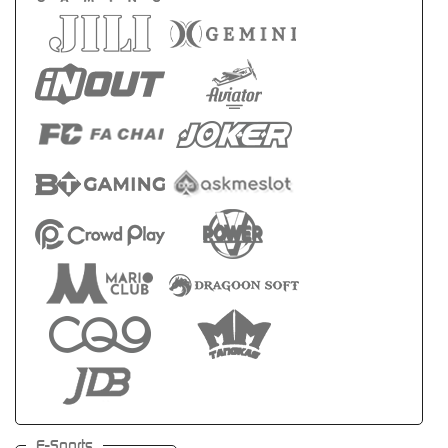
E-Sports