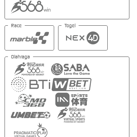
Race
Togel
Olahraga