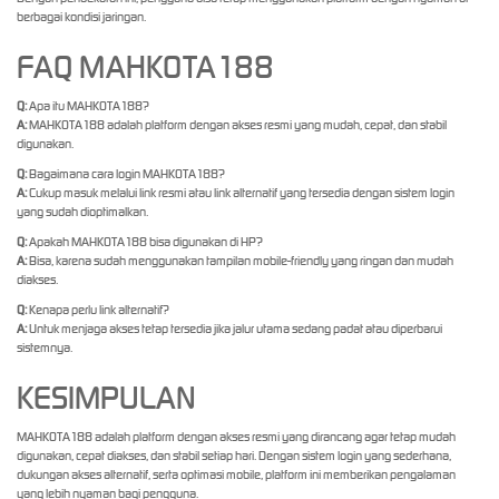
berbagai kondisi jaringan.
FAQ MAHKOTA188
Q:
Apa itu MAHKOTA188?
A:
MAHKOTA188 adalah platform dengan akses resmi yang mudah, cepat, dan stabil
digunakan.
Q:
Bagaimana cara login MAHKOTA188?
A:
Cukup masuk melalui link resmi atau link alternatif yang tersedia dengan sistem login
yang sudah dioptimalkan.
Q:
Apakah MAHKOTA188 bisa digunakan di HP?
A:
Bisa, karena sudah menggunakan tampilan mobile-friendly yang ringan dan mudah
diakses.
Q:
Kenapa perlu link alternatif?
A:
Untuk menjaga akses tetap tersedia jika jalur utama sedang padat atau diperbarui
sistemnya.
KESIMPULAN
MAHKOTA188 adalah platform dengan akses resmi yang dirancang agar tetap mudah
digunakan, cepat diakses, dan stabil setiap hari. Dengan sistem login yang sederhana,
dukungan akses alternatif, serta optimasi mobile, platform ini memberikan pengalaman
yang lebih nyaman bagi pengguna.