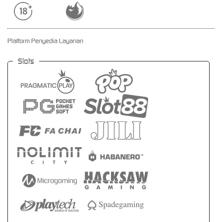
Platform Penyedia Layanan
Slots