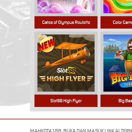
Gates of Olympus Roulette
Color Gam
Slot88 High Flyer
Big Bas
MAHKOTA188: BUKA DAN MASUK LINK ALTERNA