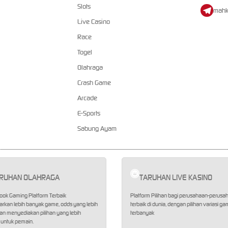
Slots
mahk
Live Casino
Race
Togel
Olahraga
Crash Game
Arcade
E-Sports
Sabung Ayam
RUHAN OLAHRAGA
TARUHAN LIVE KASINO
ook Gaming Platform Terbaik
Platform Pilihan bagi perusahaan-perusa
kan lebih banyak game, odds yang lebih
terbaik di dunia, dengan pilihan variasi g
 dan menyediakan pilihan yang lebih
terbanyak
untuk pemain.