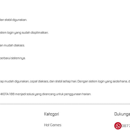
n stabil digunakan.
sistem login yang sudah dioptimalkan.
dan mudah diakses.
perbarui sistemnya.
udah digunakan, cepat diakses, dan stabil setiap hari. Dengan sistem login yang sederhana, duk
 MAHKOTA188 menjadi solusi yang dirancang untuk penggunaan harian.
Kategori
Dukung
Hot Games
087