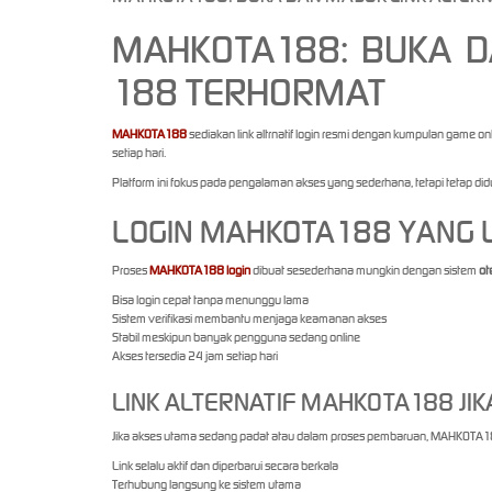
MAHKOTA188: BUKA DA
188 TERHORMAT
MAHKOTA188
sediakan link altrnatif login resmi dengan kumpulan game 
setiap hari.
Platform ini fokus pada pengalaman akses yang sederhana, tetapi tetap didu
LOGIN MAHKOTA188 YANG 
Proses
MAHKOTA188 login
dibuat sesederhana mungkin dengan sistem
ot
Bisa login cepat tanpa menunggu lama
Sistem verifikasi membantu menjaga keamanan akses
Stabil meskipun banyak pengguna sedang online
Akses tersedia 24 jam setiap hari
LINK ALTERNATIF MAHKOTA188 JI
Jika akses utama sedang padat atau dalam proses pembaruan, MAHKOTA188
Link selalu aktif dan diperbarui secara berkala
Terhubung langsung ke sistem utama