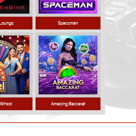
Lounge
Spaceman
Wheel
Amazing Baccarat