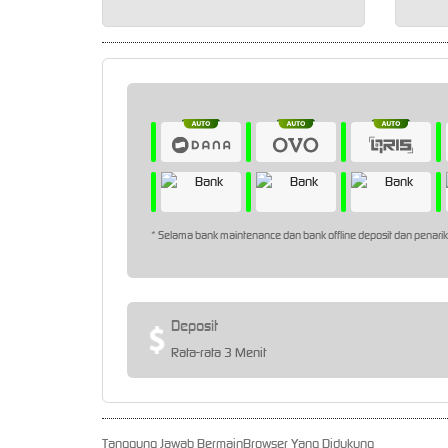
* Selama bank maintenance dan bank offline deposit dan penarik
Deposit
Rata-rata 3 Menit
Tanggung Jawab Bermain
Browser Yang Didukung