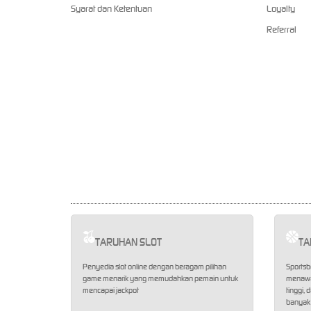
Syarat dan Ketentuan
Loyalty
Referral
TARUHAN SLOT
TA
Penyedia slot online dengan beragam pilihan
Sportsb
game menarik yang memudahkan pemain untuk
menawar
mencapai jackpot
tinggi,
banyak 