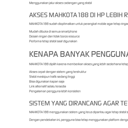
Menggunakan jalur akses cadangan yang stabil
AKSES MAHKOTA188 DI HP LEBIH 
MAHKOTA188 sudah dioptimalkan untuk perangkat mobile agar tetap ringa
Mudah dibuka di semua smartphone
Desain ringan dan tidak boros resource
Performa tetap stabil saat digunakan
KENAPA BANYAK PENGGUN
MAHKOTA188 dipilih karena memberikan akses yang lebih sederhana tetap
Akses cepat dengan sistem yang terstruktur
Stabil meskipun trafik sedang tinggi
Bisa digunakan kapan saja
Link alternatif selalu tersedia
Pengalaman pengguna lebih konsisten
SISTEM YANG DIRANCANG AGAR TE
MAHKOTA188 menggunakan sistem yang terus dipantau agar tetap stabil sa
Dengan pendekatan ini, pengguna bisa tetap menggunakan platform dengan