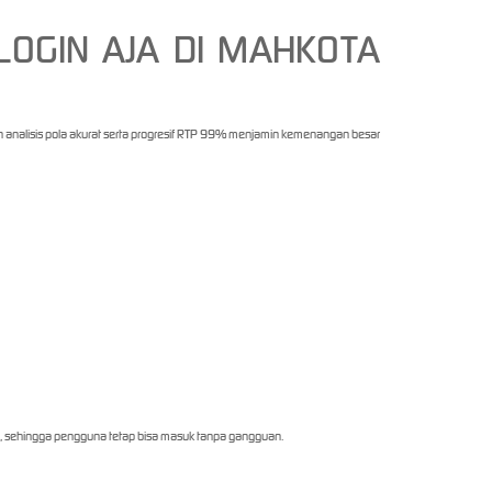
LOGIN AJA DI MAHKOTA
n analisis pola akurat serta progresif RTP 99% menjamin kemenangan besar
, sehingga pengguna tetap bisa masuk tanpa gangguan.