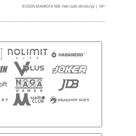
©2026 MAHKOTA188. Hak cipta dilindungi | 18+