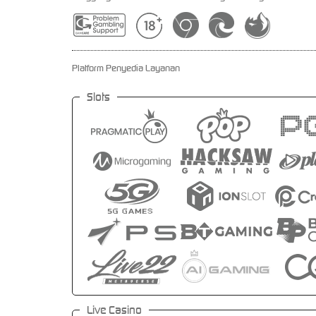
Platform Penyedia Layanan
Slots
Live Casino