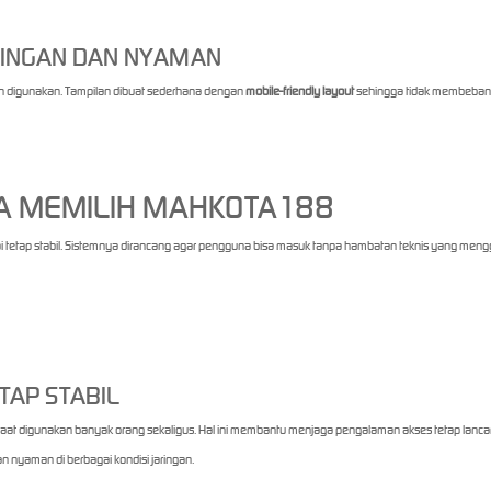
RINGAN DAN NYAMAN
n digunakan. Tampilan dibuat sederhana dengan
mobile-friendly layout
sehingga tidak membebani 
A MEMILIH MAHKOTA188
i tetap stabil. Sistemnya dirancang agar pengguna bisa masuk tanpa hambatan teknis yang me
TAP STABIL
at digunakan banyak orang sekaligus. Hal ini membantu menjaga pengalaman akses tetap lancar
 nyaman di berbagai kondisi jaringan.