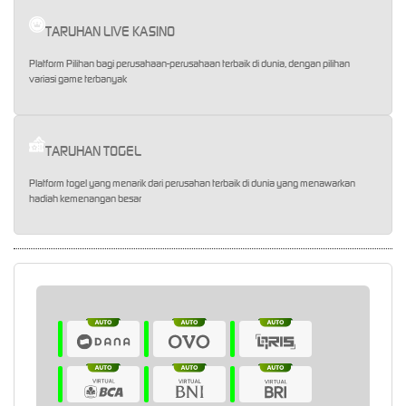
TARUHAN LIVE KASINO
Platform Pilihan bagi perusahaan-perusahaan terbaik di dunia, dengan pilihan
variasi game terbanyak
TARUHAN TOGEL
Platform togel yang menarik dari perusahan terbaik di dunia yang menawarkan
hadiah kemenangan besar