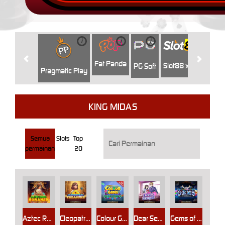
i
i
i
i
i
Facha
Fat Panda
Slot88 x PP
PG Soft
Pragmatic Play
KING MIDAS
Semua
Slots
Top
permainan
20
Aztec Rush Bonanza
Cleopatra's Treasure
Colour Game Mega Bonus
Dear Senpai
Gems of Valhalla