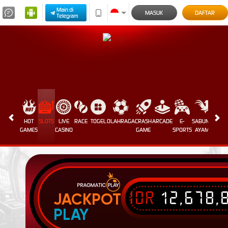
Main di
MASUK
DAFTAR
Telegram
HOT
SLOTS
LIVE
RACE
TOGEL
OLAHRAGA
CRASH
ARCADE
E-
SABUNG
PROM
GAMES
CASINO
GAME
SPORTS
AYAM
IDR
12,678,
JACKPOT
PLAY