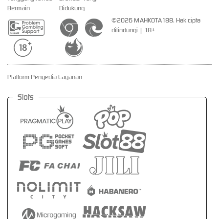
Bermain
Didukung
©2026 MAHKOTA188. Hak cipta
dilindungi | 18+
Platform Penyedia Layanan
Slots