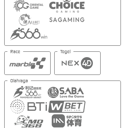
Race
Togel
Olahraga