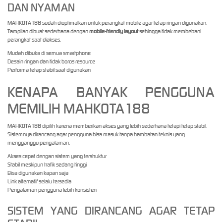
DAN NYAMAN
MAHKOTA188 sudah dioptimalkan untuk perangkat mobile agar tetap ringan digunakan.
Tampilan dibuat sederhana dengan
mobile-friendly layout
sehingga tidak membebani
perangkat saat diakses.
Mudah dibuka di semua smartphone
Desain ringan dan tidak boros resource
Performa tetap stabil saat digunakan
KENAPA BANYAK PENGGUNA
MEMILIH MAHKOTA188
MAHKOTA188 dipilih karena memberikan akses yang lebih sederhana tetapi tetap stabil.
Sistemnya dirancang agar pengguna bisa masuk tanpa hambatan teknis yang
mengganggu pengalaman.
Akses cepat dengan sistem yang terstruktur
Stabil meskipun trafik sedang tinggi
Bisa digunakan kapan saja
Link alternatif selalu tersedia
Pengalaman pengguna lebih konsisten
SISTEM YANG DIRANCANG AGAR TETAP