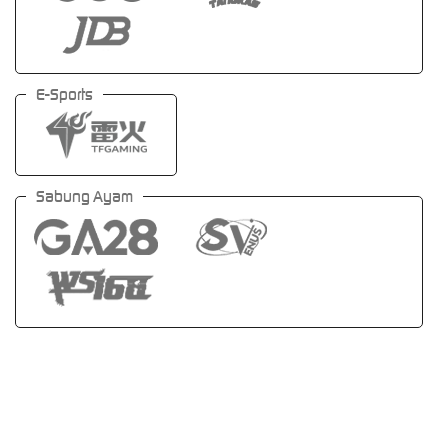
E-Sports
Sabung Ayam