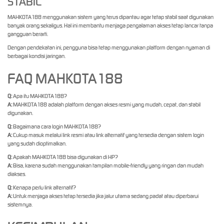
STABIL
MAHKOTA188 menggunakan sistem yang terus dipantau agar tetap stabil saat digunakan
banyak orang sekaligus. Hal ini membantu menjaga pengalaman akses tetap lancar tanpa
gangguan berarti.
Dengan pendekatan ini, pengguna bisa tetap menggunakan platform dengan nyaman di
berbagai kondisi jaringan.
FAQ MAHKOTA188
Q:
Apa itu MAHKOTA188?
A:
MAHKOTA188 adalah platform dengan akses resmi yang mudah, cepat, dan stabil
digunakan.
Q:
Bagaimana cara login MAHKOTA188?
A:
Cukup masuk melalui link resmi atau link alternatif yang tersedia dengan sistem login
yang sudah dioptimalkan.
Q:
Apakah MAHKOTA188 bisa digunakan di HP?
A:
Bisa, karena sudah menggunakan tampilan mobile-friendly yang ringan dan mudah
diakses.
Q:
Kenapa perlu link alternatif?
A:
Untuk menjaga akses tetap tersedia jika jalur utama sedang padat atau diperbarui
sistemnya.