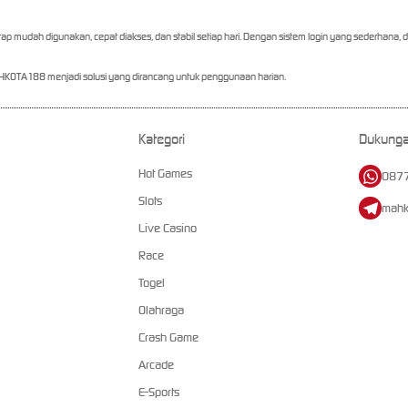
udah digunakan, cepat diakses, dan stabil setiap hari. Dengan sistem login yang sederhana, duk
 MAHKOTA188 menjadi solusi yang dirancang untuk penggunaan harian.
Kategori
Dukung
Hot Games
087
Slots
mahk
Live Casino
Race
Togel
Olahraga
Crash Game
Arcade
E-Sports