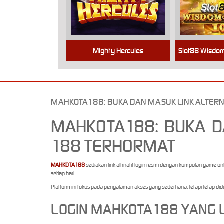
Mighty Hercules
Slot88 Wisdom
MAHKOTA188: BUKA DAN MASUK LINK ALTERNA
MAHKOTA188: BUKA DA
188 TERHORMAT
MAHKOTA188
sediakan link altrnatif login resmi dengan kumpulan game 
setiap hari.
Platform ini fokus pada pengalaman akses yang sederhana, tetapi tetap didu
LOGIN MAHKOTA188 YANG 