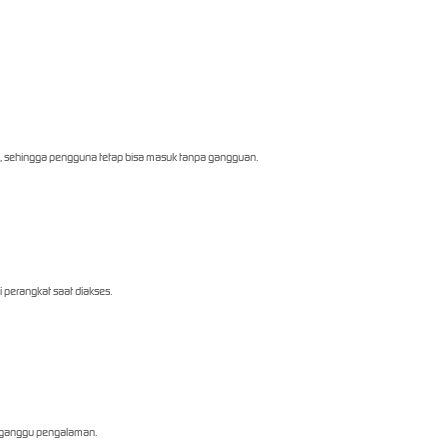
, sehingga pengguna tetap bisa masuk tanpa gangguan.
perangkat saat diakses.
ngganggu pengalaman.