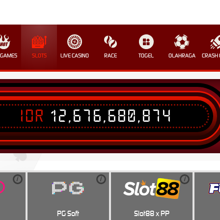
 GAMES
SLOTS
LIVE CASINO
RACE
TOGEL
OLAHRAGA
CRASH
IDR
12,676,686,460
i
i
i
a
PG Soft
Slot88 x PP