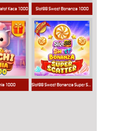
Gatot Kaca 1000
Slot88 Sweet Bonanza 1000
nia 1000
Slot88 Sweet Bonanza Super Scatter