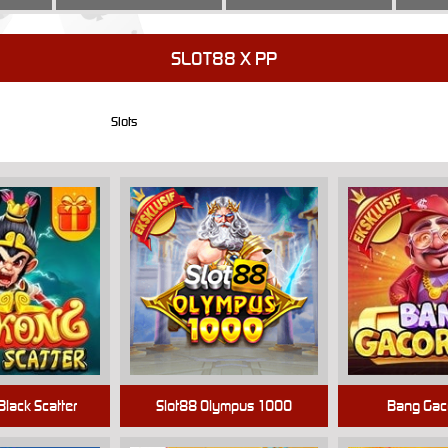
SLOT88 X PP
Slots
lack Scatter
Slot88 Olympus 1000
Bang Gac