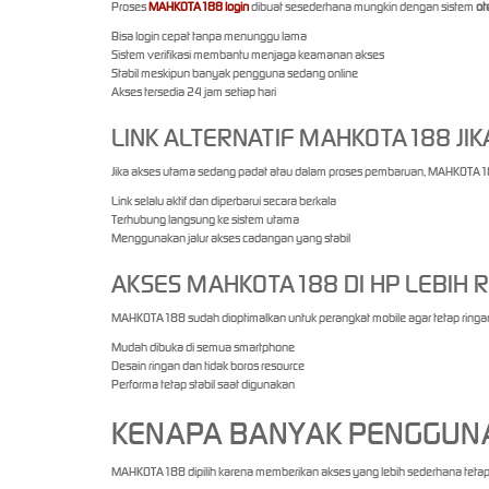
Proses
MAHKOTA188 login
dibuat sesederhana mungkin dengan sistem
ot
Bisa login cepat tanpa menunggu lama
Sistem verifikasi membantu menjaga keamanan akses
Stabil meskipun banyak pengguna sedang online
Akses tersedia 24 jam setiap hari
LINK ALTERNATIF MAHKOTA188 JI
Jika akses utama sedang padat atau dalam proses pembaruan, MAHKOTA188
Link selalu aktif dan diperbarui secara berkala
Terhubung langsung ke sistem utama
Menggunakan jalur akses cadangan yang stabil
AKSES MAHKOTA188 DI HP LEBIH 
MAHKOTA188 sudah dioptimalkan untuk perangkat mobile agar tetap ringa
Mudah dibuka di semua smartphone
Desain ringan dan tidak boros resource
Performa tetap stabil saat digunakan
KENAPA BANYAK PENGGUN
MAHKOTA188 dipilih karena memberikan akses yang lebih sederhana tetap