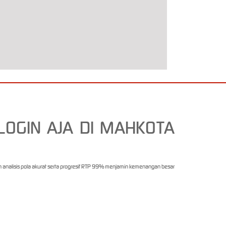
LOGIN AJA DI MAHKOTA
n analisis pola akurat serta progresif RTP 99% menjamin kemenangan besar