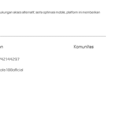
ungan akses alternatif, serta optimasi mobile, platform ini memberikan
an
Komunitas
742144297
ota188official