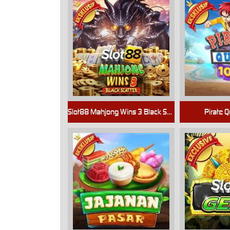
Slot88 Mahjong Wins 3 Black Scatter
Pirate 