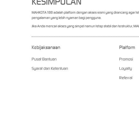
KESIMPULAN
MAHKOTA188 adalah platform dengan akses resmi yang dirancang agar tetap m
pengalaman yang lebih nyaman bagi pengguna.
Jika Anda mencari akses yang simpel namun tetap stabil dan terstruktur,
Kebijaksanaan
Platform
Pusat Bantuan
Promosi
Syarat dan Ketentuan
Loyalty
Referral