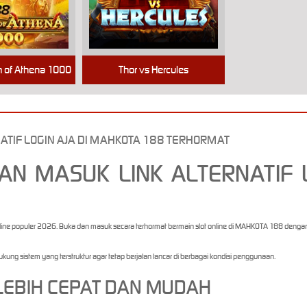
 of Athena 1000
Thor vs Hercules
TIF LOGIN AJA DI MAHKOTA 188 TERHORMAT
N MASUK LINK ALTERNATIF 
online populer 2026. Buka dan masuk secara terhormat bermain slot online di MAHKOTA 188 denga
kung sistem yang terstruktur agar tetap berjalan lancar di berbagai kondisi penggunaan.
LEBIH CEPAT DAN MUDAH