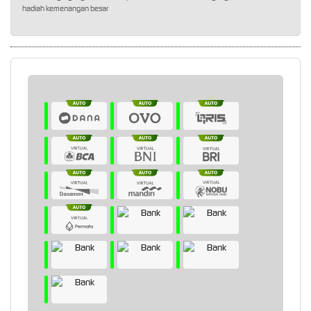
hadiah kemenangan besar