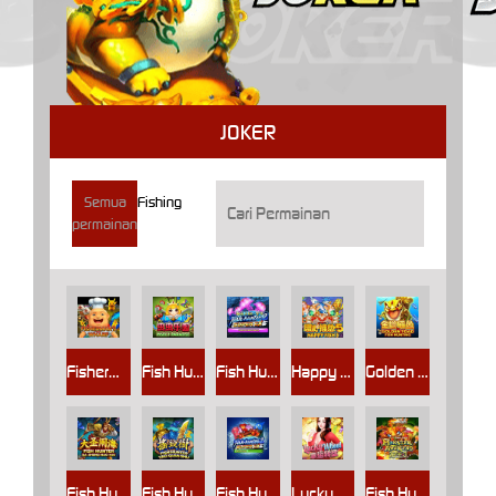
JOKER
Semua
Fishing
permainan
Fisherman's Wharf
Fish Hunter Insect Paradise
Fish Hunter 2 EX-Pro
Happy Fish 5
Golden Toad Fish Hunting
Fish Hunting: Da Sheng Nao Hai
Fish Hunting: Yao Qian Shu
Fish Hunter 2 EX-Novice
Lucky Wheel
Fish Hunter Monster Awaken