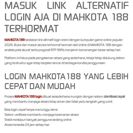
MASUK LINK ALTERNATIF
LOGIN AJA DI MAHKOTA 188
TERHORMAT
MAHKOTA188
sediakan link altrnatif login resmi dengan kumpulan game online populer
2026. Buka dan masuk secara terhormat bermain slot online di MAHKOTA 188 dengan
analisis pola akurat serta progresif RTP 99% menjamin kemenangan besar setiap hari.
Platform ini fokus pada pengalaman akses yang sederhana, tetapi tetap didukung sistem
yang terstruktur agar tetap berjalan lancar di berbagai kondisi penggunaan.
LOGIN MAHKOTA188 YANG LEBIH
CEPAT DAN MUDAH
Proses
MAHKOTA188 login
dibuat sesederhana mungkin dengan sistem
otentikasi cepat
yang membantu menjaga akses tetap aman dan tidak perlu langkah yang rumit.
Bisa login cepat tanpa menunggu lama
Sistem verifikasi membantu menjaga keamanan akses
Stabil meskipun banyak pengguna sedang online
Akses tersedia 24 jam setiap hari