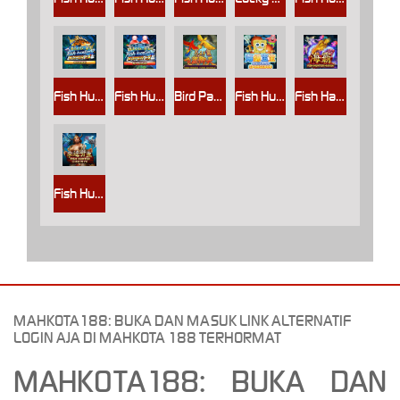
Fish Hunter 2 EX-Newbie
Fish Hunter 2 EX-My Club
Bird Paradise
Fish Hunter Spongebob
Fish Haiba
Fish Hunting: Li Kui Pi Yu
MAHKOTA188: BUKA DAN MASUK LINK ALTERNATIF
LOGIN AJA DI MAHKOTA 188 TERHORMAT
MAHKOTA188: BUKA DAN