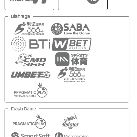
Olahraga
Crash Game